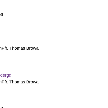
tl
n
Pfr. Thomas Browa
ndergd
n
Pfr. Thomas Browa