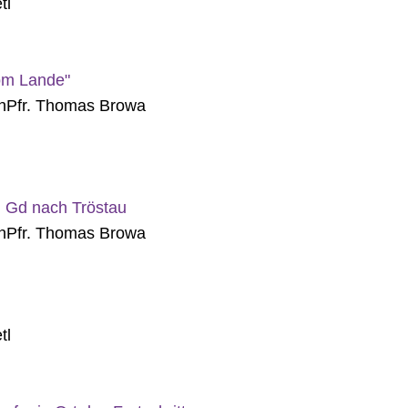
tl
vom Lande"
n
Pfr. Thomas Browa
 Gd nach Tröstau
n
Pfr. Thomas Browa
tl