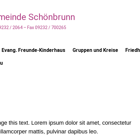
emeinde Schönbrunn
9232 / 2064 – Fax 09232 / 700265
Evang. Freunde-Kinderhaus
Gruppen und Kreise
Fried
au
ange this text. Lorem ipsum dolor sit amet, consectetur
c ullamcorper mattis, pulvinar dapibus leo.