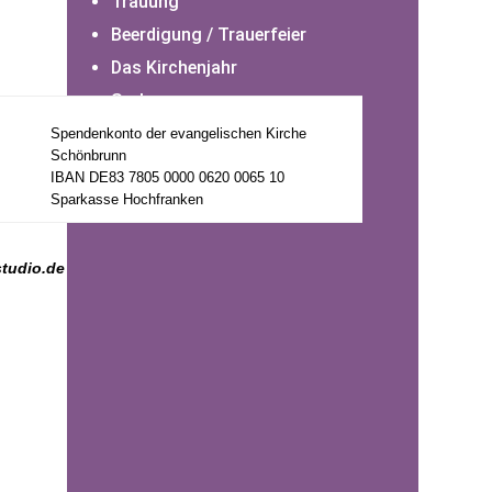
Trauung
Beerdigung / Trauerfeier
Das Kirchenjahr
Seelsorge
Mwika
Spendenkonto der evangelischen Kirche
Schönbrunn
Möllenhagen / Ankershagen
IBAN DE83 7805 0000 0620 0065 10
Bernsbach
Sparkasse Hochfranken
studio.de