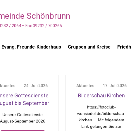
emeinde Schönbrunn
9232 / 2064 – Fax 09232 / 700265
Evang. Freunde-Kinderhaus
Gruppen und Kreise
Fried
ktuelles
24. Juli 2026
Aktuelles
17. Juli 2026
nsere Gottesdienste
Bilderschau Kirchen
ugust bis September
https://fotoclub-
wunsiedel.de/bilderschau-
Unsere Gottesdienste
kirchen Mit folgendem
August-September 2026
Link gelangen Sie zur